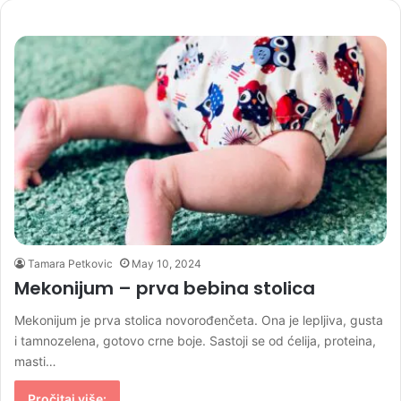
Tamara Petkovic
May 10, 2024
Mekonijum – prva bebina stolica
Mekonijum je prva stolica novorođenčeta. Ona je lepljiva, gusta
i tamnozelena, gotovo crne boje. Sastoji se od ćelija, proteina,
masti…
Pročitaj više: