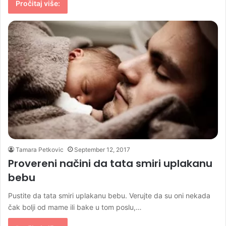
Pročitaj više:
Tamara Petkovic
September 12, 2017
Provereni načini da tata smiri uplakanu
bebu
Pustite da tata smiri uplakanu bebu. Verujte da su oni nekada
čak bolji od mame ili bake u tom poslu,…