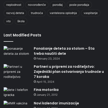
neplodnost
novorođenče
porođaj
posle porođaja
razvoj deteta
trudnoća
vantelesna oplodnja
vaspitanje
vto
škola
Last Modified Posts
Ponašanje deteta za stolom – Šta
treba naučiti dete
February 23, 2024
Partneri u pripremi za roditeljstvo:
Zajednički plan ostvarivanja trudnoće u
7 koraka
April 15, 2024
Fina motorika
January 21, 2012
Novi kalendar imunizacije