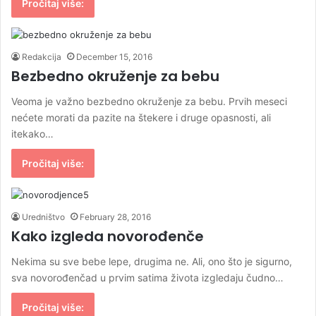
Pročitaj više:
Redakcija
December 15, 2016
Bezbedno okruženje za bebu
Veoma je važno bezbedno okruženje za bebu. Prvih meseci
nećete morati da pazite na štekere i druge opasnosti, ali
itekako…
Pročitaj više:
Uredništvo
February 28, 2016
Kako izgleda novorođenče
Nekima su sve bebe lepe, drugima ne. Ali, ono što je sigurno,
sva novorođenčad u prvim satima života izgledaju čudno…
Pročitaj više: