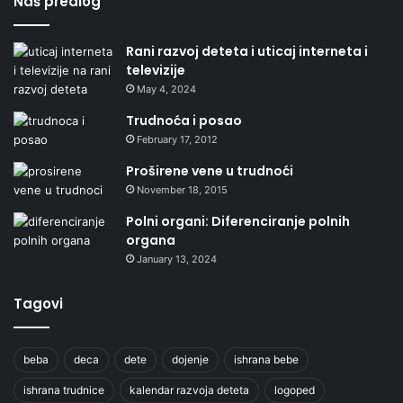
Naš predlog
Rani razvoj deteta i uticaj interneta i
televizije
May 4, 2024
Trudnoća i posao
February 17, 2012
Proširene vene u trudnoći
November 18, 2015
Polni organi: Diferenciranje polnih
organa
January 13, 2024
Tagovi
beba
deca
dete
dojenje
ishrana bebe
ishrana trudnice
kalendar razvoja deteta
logoped