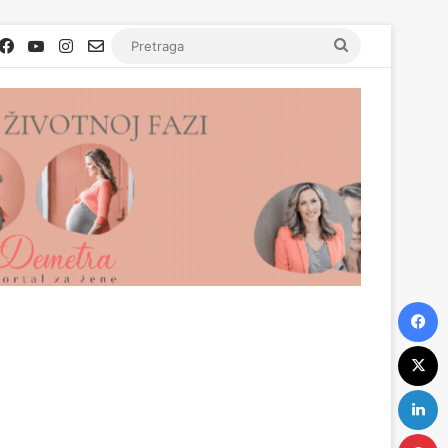
Facebook
YouTube
Instagram
Email
Pretraga
F
X
L
P