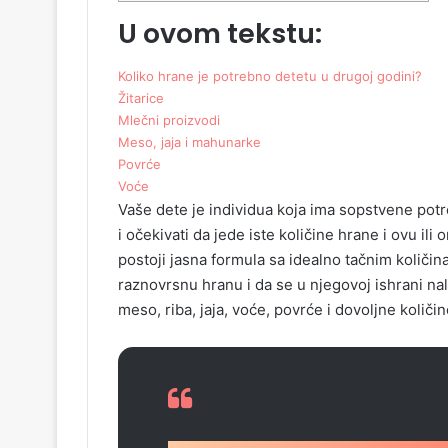
U ovom tekstu:
Koliko hrane je potrebno detetu u drugoj godini?
Žitarice
Mlečni proizvodi
Mеso, jaja i mahunarke
Povrćе
Voćе
Vaše dete je individua koja ima sopstvene pot
i očekivati da jede iste količine hrane i ovu il
postoji jasna formula sa idealno tačnim količin
raznovrsnu hranu i da se u njegovoj ishrani nal
meso, riba, jaja, voće, povrće i dovoljne količi