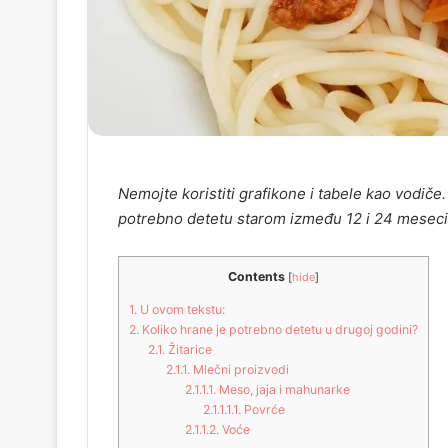
Nemojte koristiti grafikone i tabele kao vodiče.
potrebno detetu starom između 12 i 24 mesec
Contents
[
hide
]
1.
U ovom tekstu:
2.
Koliko hrane je potrebno detetu u drugoj godini?
2.1.
Žitarice
2.1.1.
Mlečni proizvodi
2.1.1.1.
Mеso, jaja i mahunarke
2.1.1.1.1.
Povrćе
2.1.1.2.
Voćе