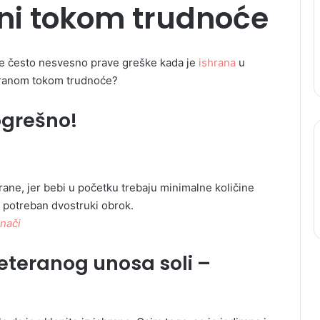
ani tokom trudnoće
ice često nesvesno prave greške kada je
ishrana
u
shranom tokom trudnoće?
ogrešno!
rane, jer bebi u početku trebaju minimalne količine
je potreban dvostruki obrok.
znači
reteranog unosa soli –