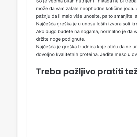
So je veoma bitan nutrijent i nikada ne bi trebal
može da vam zafale neophodne količine joda. Za
pažnju da li malo više unosite, pa to smanjite, al
Najčešća greška je u unosu loših izvora soli k
Ako dugo budete na nogama, normalno je da va
držite noge podignute.
Najčešća je greška trudnica koje otiču da ne 
dovoljno kvalitetnih proteina. Jedite meso u dv
Treba pažljivo pratiti t