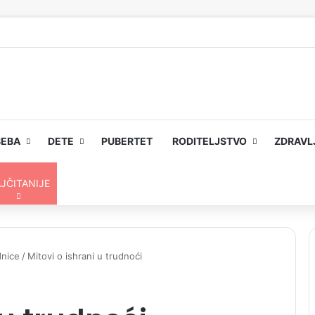
BEBA
DETE
PUBERTET
RODITELJSTVO
ZDRAVL
 skin
JČITANIJE
dnice
/
Mitovi o ishrani u trudnoći