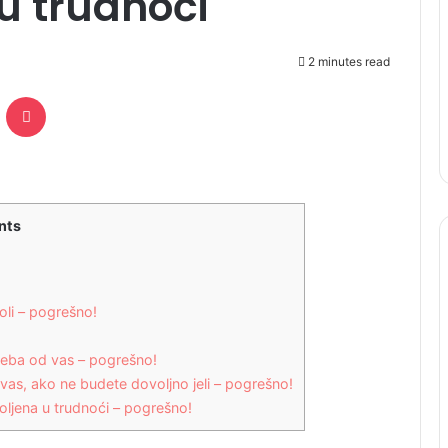
 u trudnoći
2 minutes read
ontakte
Pocket
nts
oli – pogrešno!
reba od vas – pogrešno!
vas, ako ne budete dovoljno jeli – pogrešno!
oljena u trudnoći – pogrešno!