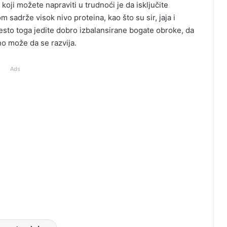
oji možete napraviti u trudnoći je da isključite
sadrže visok nivo proteina, kao što su sir, jaja i
esto toga jedite dobro izbalansirane bogate obroke, da
lno može da se razvija.
Ads