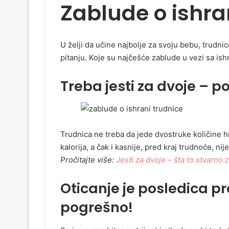
Zablude o ishr
U želji da učine najbolje za svoju bebu, trudn
pitanju. Koje su najčešće zablude u vezi sa i
Treba jesti za dvoje – p
Trudnica ne treba da jede dvostruke količine h
kalorija, a čak i kasnije, pred kraj trudnoće, ni
Pročitajte više:
Jesti za dvoje – šta to stvarno 
Oticanje je posledica p
pogrešno!