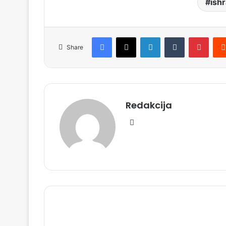
ish
Facebook
X
LinkedIn
Tumblr
Pinterest
Share
Redakcija
We
bsi
te