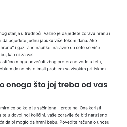
nog stanja u trudnoći. Važno je da jedete zdravu hranu i
je da pojedete jednu jabuku više tokom dana. Ako
 hranu” i gazirane napitke, naravno da ćete se više
bu, kao ni za vas.
 drastično mogu povećati zbog preterane vode u telu,
roblem da ne biste imali problem sa visokim pritiskom.
 onoga što joj treba od vas
mirnice od koje je sačinjena – proteina. Ona koristi
site u dovoljnoj količini, vaše zdravlje će biti narušeno
išića da bi moglo da hrani bebu. Povedite računa o unosu