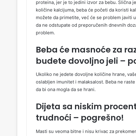
proteina, jer je to jedini izvor za bebu. Slična je
količine kalcijuma, beba će početi da koristi kal
možete da primetite, već će se problem javiti
da ne odstupate od preporučenih dnevnih doza 
problem.
Beba će masnoće za razvo
budete dovoljno jeli – 
Ukoliko ne jedete dovoljne količine hrane, vaše
oslabljen imunitet i malaksalost. Beba ne rast
da bi ona mogla da se hrani.
Dijeta sa niskim procen
trudnoći – pogrešno!
Masti su veoma bitne i nisu krivac za prekomern