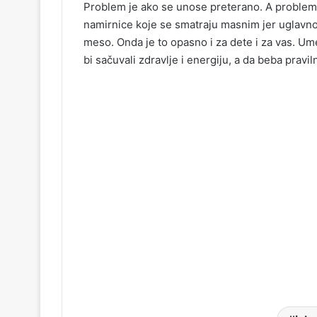
Problem je ako se unose preterano. A problem k
namirnice koje se smatraju masnim jer uglavnom 
meso. Onda je to opasno i za dete i za vas. Um
bi sačuvali zdravlje i energiju, a da beba pravi