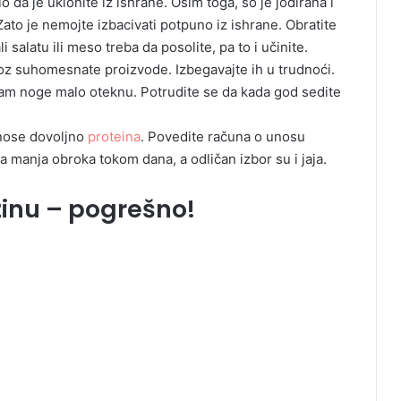
o da je uklonite iz ishrane. Osim toga, so je jodirana i
to je nemojte izbacivati potpuno iz ishrane. Obratite
i salatu ili meso treba da posolite, pa to i učinite.
roz suhomesnate proizvode. Izbegavajte ih u trudnoći.
m noge malo oteknu. Potrudite se da kada god sedite
unose dovoljno
proteina
. Povedite računa o unosu
a manja obroka tokom dana, a odličan izbor su i jaja.
ežinu – pogrešno!