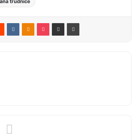
rana trudnice
Reddit
VKontakte
Odnoklassniki
Pocket
Share via Email
Print