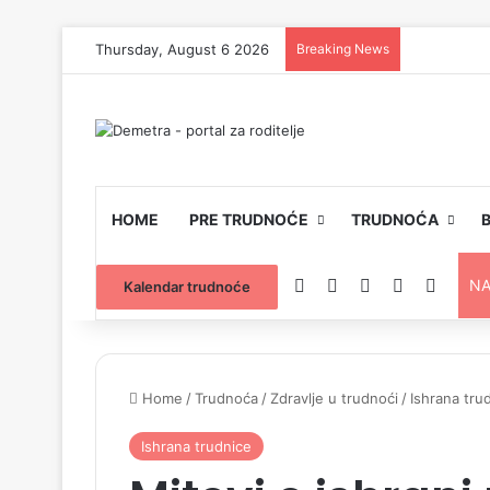
Thursday, August 6 2026
Breaking News
HOME
PRE TRUDNOĆE
TRUDNOĆA
Facebook
YouTube
Instagram
Email
Switch
NA
Kalendar trudnoće
Home
/
Trudnoća
/
Zdravlje u trudnoći
/
Ishrana tru
Ishrana trudnice