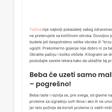
Težina
nije najbolji pokazatelj vašeg zdravstve
ne preterujete sa količinom obroka. Dovoljno 
budete jeli bespotrebno velike obroke ili ”brzu
ugojiti. Prekomerno gojenje nije dobro ni za be
Obratite pažnju i koliko otičete. Kilogrami se
poslušajte savete lekara kako da ublažite taj p
Beba će uzeti samo malo
– pogrešno!
Beba raste i razvija se, pre svega, od glavne na
proteine za izgradnju svih tkiva i ako ih ne uno
jer telo počinje da koristi proteine iz vaših m