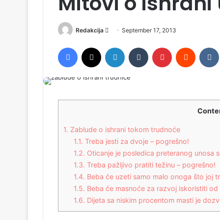
Mitovi o ishrani
Redakcija
S
September 17, 2013
e
Facebook
X
LinkedIn
Tumblr
Pinterest
Reddit
VK
n
d
a
n
e
Conte
m
a
1.
Zablude o ishrani tokom trudnoće
i
1.1.
Treba jesti za dvoje – pogrešno!
l
1.2.
Oticanje je posledica preteranog unosa s
1.3.
Treba pažljivo pratiti težinu – pogrešno!
1.4.
Beba će uzeti samo malo onoga što joj t
1.5.
Beba će masnoće za razvoj iskoristiti od 
1.6.
Dijeta sa niskim procentom masti je dozv