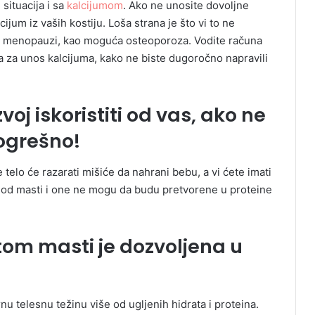
 situacija i sa
kalcijumom
. Ako ne unosite dovoljne
cijum iz vaših kostiju. Loša strana je što vi to ne
 u menopauzi, kao moguća osteoporoza. Vodite računa
za unos kalcijuma, kako ne biste dugoročno napravili
j iskoristiti od vas, ako ne
pogrešno!
 telo će razarati mišiće da nahrani bebu, a vi ćete imati
e od masti i one ne mogu da budu pretvorene u proteine
tom masti je dozvoljena u
u telesnu težinu više od ugljenih hidrata i proteina.