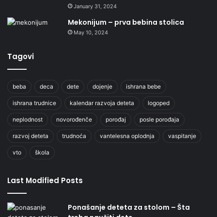
January 31, 2024
Mekonijum – prva bebina stolica
May 10, 2024
Tagovi
beba
deca
dete
dojenje
ishrana bebe
ishrana trudnice
kalendar razvoja deteta
logoped
neplodnost
novorođenče
porođaj
posle porođaja
razvoj deteta
trudnoća
vantelesna oplodnja
vaspitanje
vto
škola
Last Modified Posts
Ponašanje deteta za stolom – Šta