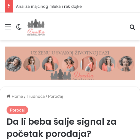
Analiza majčinog mleka i rak dojke
Menu
Switch skin
P
Home
/
Trudnoća
/
Porođaj
Porođaj
Da li beba šalje signal za
početak porođaja?