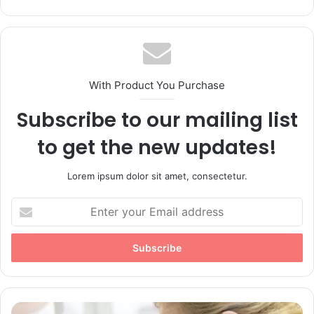
bsi
te
With Product You Purchase
Subscribe to our mailing list
to get the new updates!
Lorem ipsum dolor sit amet, consectetur.
E
n
t
e
r
y
o
u
T