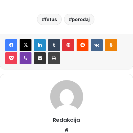
fetus
porođaj
Facebook
X
LinkedIn
Tumblr
Pinterest
Reddit
VKontakte
Odnoklassniki
Pocket
Viber
Share via Email
Print
Redakcija
We