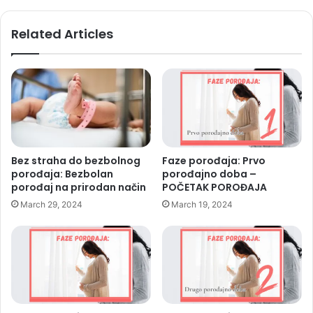
n
a
Related Articles
t
r
u
d
n
o
ć
a
Bez straha do bezbolnog
Faze porođaja: Prvo
porođaja: Bezbolan
porođajno doba –
porođaj na prirodan način
POČETAK POROĐAJA
March 29, 2024
March 19, 2024