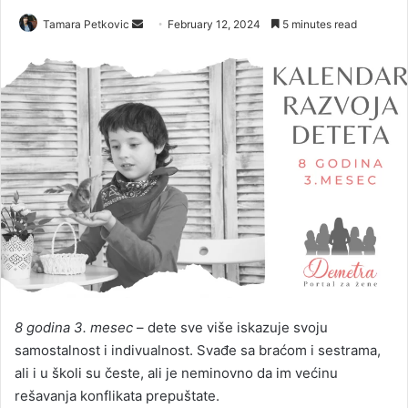
Send
Tamara Petkovic
February 12, 2024
5 minutes read
an
email
8 godina 3. mesec
– dete sve više iskazuje svoju
samostalnost i indivualnost. Svađe sa braćom i sestrama,
ali i u školi su česte, ali je neminovno da im većinu
rešavanja konflikata prepuštate.