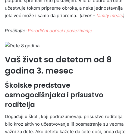
potpuno spreman i sto postavljen. Bilo bi dobro da dete
učestvuje tokom pripreme obroka, a neka jednostavnija
jela već može i samo da priprema.
(Izvor –
family meals
)
Pročitajte:
Porodični obroci i povezivanje
Vaš život sa detetom od 8
godina 3. mesec
Školske predstave
osmogodišnjaka i prisustvo
roditelja
Događaji u školi, koji podrazumevaju prisustvo roditelja,
bilo kroz aktivno učestvovanje ili posmatranje su veoma
važni za dete. Ako detetu kažete da ćete doći, onda dajte