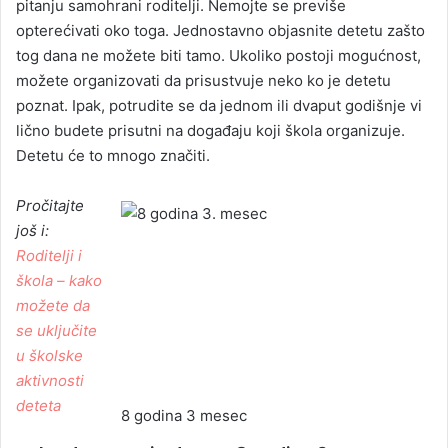
pitanju samohrani roditelji. Nemojte se previše
opterećivati oko toga. Jednostavno objasnite detetu zašto
tog dana ne možete biti tamo. Ukoliko postoji mogućnost,
možete organizovati da prisustvuje neko ko je detetu
poznat. Ipak, potrudite se da jednom ili dvaput godišnje vi
lično budete prisutni na događaju koji škola organizuje.
Detetu će to mnogo značiti.
Pročitajte
još i:
Roditelji i
škola – kako
možete da
se uključite
u školske
aktivnosti
deteta
8 godina 3 mesec