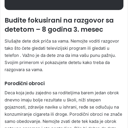
Budite fokusirani na razgovor sa
detetom – 8 godina 3. mesec
Slušajte dete dok priča sa vama. Nemojte voditi razgovor
tako što ćete gledati televizijski program ili gledati u
telefon . Važno je da dete zna da ima vašu punu pažnju.
Svojim primerom vi pokazujete detetu kako treba da
razgovara sa vama.
Porodični obroci
Deca koja jedu zajedno sa roditeljima barem jedan obrok
dnevno imaju bolje rezultate u školi, niži stepen
gojaznosti, zdravije navike u ishrani, ređe se odlučuju na
konzumiranje cigareta ili droge. Porodični obroci ne znače
samo obedovanje. Nemojte zvati dete tek kada je obrok