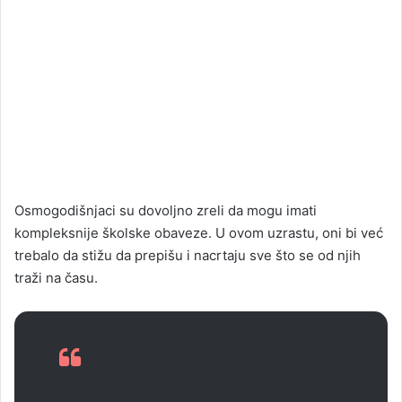
Osmogodišnjaci su dovoljno zreli da mogu imati
kompleksnije školske obaveze. U ovom uzrastu, oni bi već
trebalo da stižu da prepišu i nacrtaju sve što se od njih
traži na času.