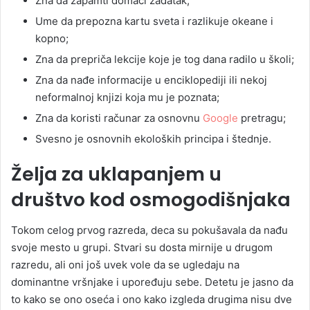
Zna da zapamti domaći zadatak;
Ume da prepozna kartu sveta i razlikuje okeane i
kopno;
Zna da prepriča lekcije koje je tog dana radilo u školi;
Zna da nađe informacije u enciklopediji ili nekoj
neformalnoj knjizi koja mu je poznata;
Zna da koristi računar za osnovnu
Google
pretragu;
Svesno je osnovnih ekoloških principa i štednje.
Želja za uklapanjem u
društvo kod osmogodišnjaka
Tokom celog prvog razreda, deca su pokušavala da nađu
svoje mesto u grupi. Stvari su dosta mirnije u drugom
razredu, ali oni još uvek vole da se ugledaju na
dominantne vršnjake i upoređuju sebe. Detetu je jasno da
to kako se ono oseća i ono kako izgleda drugima nisu dve