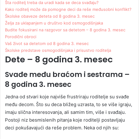
Šta roditelj treba da uradi kada se deca svađaju?
Kako roditelj može da pomogne deci da reše međusobni konflikt?
Školske obaveze deteta od 8 godina 3. mesec
Želja za uklapanjem u društvo kod osmogodišnjaka
Budite fokusirani na razgovor sa detetom – 8 godina 3. mesec
Porodični obroci
Vaš život sa detetom od 8 godina 3. mesec
Školske predstave osmogodišnjaka i prisustvo roditelja
Dete – 8 godina 3. mesec
Svađe među braćom i sestrama –
8 godina 3. mesec
Jedna od stvari koje najviše frustriraju roditelje su svađe
među decom. Što su deca bližeg uzrasta, to se više igraju,
imaju slična interesovanja, ali samim tim, više i svađaju.
Postoji niz besmislenih pitanja koje roditelji postavljaju
deci pokušavajući da reše problem. Neka od njih su: