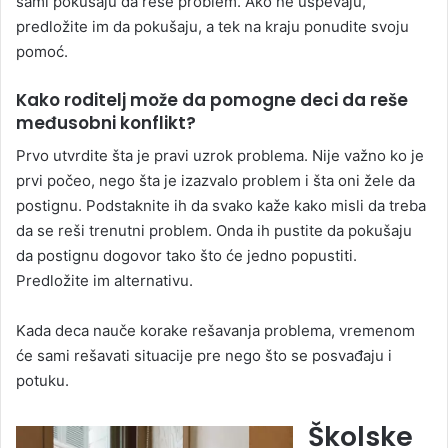
sami pokušaju da reše problem. Ako ne uspevaju,
predložite im da pokušaju, a tek na kraju ponudite svoju
pomoć.
Kako roditelj može da pomogne deci da reše
međusobni konflikt?
Prvo utvrdite šta je pravi uzrok problema. Nije važno ko je
prvi počeo, nego šta je izazvalo problem i šta oni žele da
postignu. Podstaknite ih da svako kaže kako misli da treba
da se reši trenutni problem. Onda ih pustite da pokušaju
da postignu dogovor tako što će jedno popustiti.
Predložite im alternativu.
Kada deca nauče korake rešavanja problema, vremenom
će sami rešavati situacije pre nego što se posvađaju i
potuku.
Školske