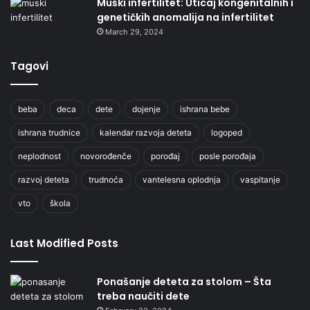
Muški infertilitet: Uticaj kongenitalnih i
genetičkih anomalija na infertilitet
March 29, 2024
Tagovi
beba
deca
dete
dojenje
ishrana bebe
ishrana trudnice
kalendar razvoja deteta
logoped
neplodnost
novorođenče
porođaj
posle porođaja
razvoj deteta
trudnoća
vantelesna oplodnja
vaspitanje
vto
škola
Last Modified Posts
Ponašanje deteta za stolom – Šta
treba naučiti dete