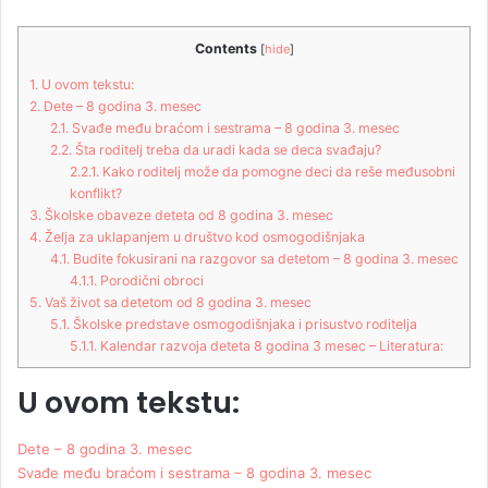
Contents
[
hide
]
1.
U ovom tekstu:
2.
Dete – 8 godina 3. mesec
2.1.
Svađe među braćom i sestrama – 8 godina 3. mesec
2.2.
Šta roditelj treba da uradi kada se deca svađaju?
2.2.1.
Kako roditelj može da pomogne deci da reše međusobni
konflikt?
3.
Školske obaveze deteta od 8 godina 3. mesec
4.
Želja za uklapanjem u društvo kod osmogodišnjaka
4.1.
Budite fokusirani na razgovor sa detetom – 8 godina 3. mesec
4.1.1.
Porodični obroci
5.
Vaš život sa detetom od 8 godina 3. mesec
5.1.
Školske predstave osmogodišnjaka i prisustvo roditelja
5.1.1.
Kalendar razvoja deteta 8 godina 3 mesec – Literatura:
U ovom tekstu:
Dete – 8 godina 3. mesec
Svađe među braćom i sestrama – 8 godina 3. mesec