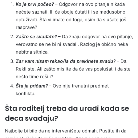
Ko je prvi počeo?
– Odgovor na ovo pitanje nikada
nećete saznati. Ili će oboje ćutati ili se međusobno
optuživati. Šta vi imate od toga, osim da slušate još
rasprave?
Zašto se svađate?
– Da znaju odgovor na ovo pitanje,
verovatno se ne bi ni svađali. Razlog je obično neka
nebitna sitnica.
Zar vam nisam rekao/la da prekinete svađu?
– Da.
Rekli ste. Ali zašto mislite da će vas poslušati i da ste
nešto time rešili?
Šta ja pričam?
– Ovo nije trenutni predmet
konflikta.
Šta roditelj treba da uradi kada se
deca svađaju?
Najbolje bi bilo da ne intervenišete odmah. Pustite ih da