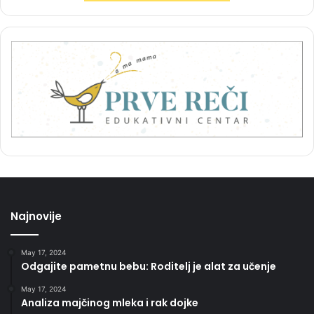
Najnovije
May 17, 2024
Odgajite pametnu bebu: Roditelj je alat za učenje
May 17, 2024
Analiza majčinog mleka i rak dojke