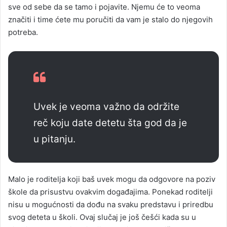
sve od sebe da se tamo i pojavite. Njemu će to veoma
značiti i time ćete mu poručiti da vam je stalo do njegovih
potreba.
Uvek je veoma važno da održite
reč koju date detetu šta god da je
u pitanju.
Malo je roditelja koji baš uvek mogu da odgovore na poziv
škole da prisustvu ovakvim događajima. Ponekad roditelji
nisu u mogućnosti da dođu na svaku predstavu i priredbu
svog deteta u školi. Ovaj slučaj je još češći kada su u