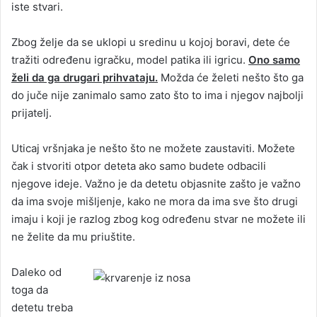
iste stvari.
Zbog želje da se uklopi u sredinu u kojoj boravi, dete će
tražiti određenu igračku, model patika ili igricu.
Ono samo
želi da ga drugari prihvataju.
Možda će želeti nešto što ga
do juče nije zanimalo samo zato što to ima i njegov najbolji
prijatelj.
Uticaj vršnjaka je nešto što ne možete zaustaviti. Možete
čak i stvoriti otpor deteta ako samo budete odbacili
njegove ideje. Važno je da detetu objasnite zašto je važno
da ima svoje mišljenje, kako ne mora da ima sve što drugi
imaju i koji je razlog zbog kog određenu stvar ne možete ili
ne želite da mu priuštite.
Daleko od
toga da
detetu treba