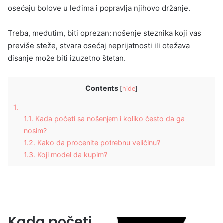
osećaju bolove u leđima i popravlja njihovo držanje.
Treba, međutim, biti oprezan: nošenje steznika koji vas
previše steže, stvara osećaj neprijatnosti ili otežava
disanje može biti izuzetno štetan.
Contents
[
hide
]
1.
1.1.
Kada početi sa nošenjem i koliko često da ga
nosim?
1.2.
Kako da procenite potrebnu veličinu?
1.3.
Koji model da kupim?
Kada početi