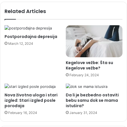
ž
Related Articles
i
n
a
z
a
Postporođajna depresija
t
March 12, 2024
r
u
d
Kegelove vežbe: Šta su
n
Kegelove vežbe?
i
February 24, 2024
c
e
Nova životna uloga i stari
Da li je bezbedno ostaviti
izgled: Stari izgled posle
bebu samu dok se mama
porođaja
istušira?
February 16, 2024
January 31, 2024