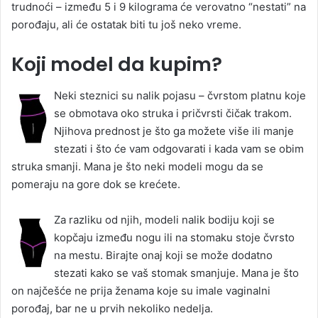
trudnoći – između 5 i 9 kilograma će verovatno “nestati” na
porođaju, ali će ostatak biti tu još neko vreme.
Koji model da kupim?
Neki steznici su nalik pojasu – čvrstom platnu koje
se obmotava oko struka i pričvrsti čičak trakom.
Njihova prednost je što ga možete više ili manje
stezati i što će vam odgovarati i kada vam se obim
struka smanji. Mana je što neki modeli mogu da se
pomeraju na gore dok se krećete.
Za razliku od njih, modeli nalik bodiju koji se
kopčaju između nogu ili na stomaku stoje čvrsto
na mestu. Birajte onaj koji se može dodatno
stezati kako se vaš stomak smanjuje. Mana je što
on najčešće ne prija ženama koje su imale vaginalni
porođaj, bar ne u prvih nekoliko nedelja.