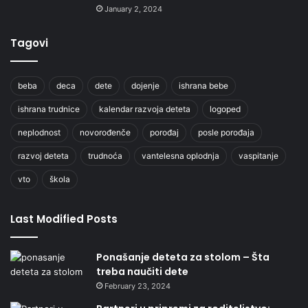
January 2, 2024
Tagovi
beba
deca
dete
dojenje
ishrana bebe
ishrana trudnice
kalendar razvoja deteta
logoped
neplodnost
novorođenče
porođaj
posle porođaja
razvoj deteta
trudnoća
vantelesna oplodnja
vaspitanje
vto
škola
Last Modified Posts
Ponašanje deteta za stolom – Šta
treba naučiti dete
February 23, 2024