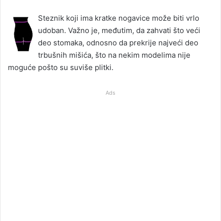
Steznik koji ima kratke nogavice može biti vrlo
udoban. Važno je, međutim, da zahvati što veći
deo stomaka, odnosno da prekrije najveći deo
trbušnih mišića, što na nekim modelima nije
moguće pošto su suviše plitki.
Ads