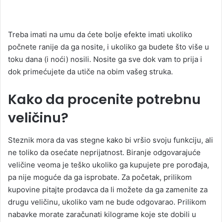
Treba imati na umu da ćete bolje efekte imati ukoliko
počnete ranije da ga nosite, i ukoliko ga budete što više u
toku dana (i noći) nosili. Nosite ga sve dok vam to prija i
dok primećujete da utiče na obim vašeg struka.
Kako da procenite potrebnu
veličinu?
Steznik mora da vas stegne kako bi vršio svoju funkciju, ali
ne toliko da osećate neprijatnost. Biranje odgovarajuće
veličine veoma je teško ukoliko ga kupujete pre porođaja,
pa nije moguće da ga isprobate. Za početak, prilikom
kupovine pitajte prodavca da li možete da ga zamenite za
drugu veličinu, ukoliko vam ne bude odgovarao. Prilikom
nabavke morate zaračunati kilograme koje ste dobili u