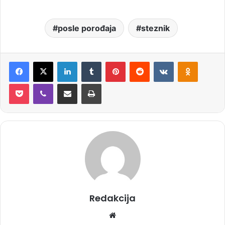
posle porođaja
steznik
Facebook
X
LinkedIn
Tumblr
Pinterest
Reddit
VKontakte
Odnoklassniki
Pocket
Viber
Share via Email
Print
Redakcija
We