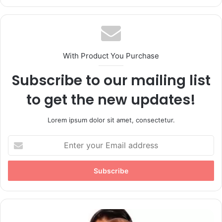
bsi
te
With Product You Purchase
Subscribe to our mailing list
to get the new updates!
Lorem ipsum dolor sit amet, consectetur.
E
n
t
e
r
y
o
u
M