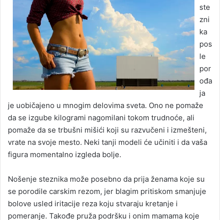
ste
zni
ka
pos
le
por
ođa
ja
je uobičajeno u mnogim delovima sveta. Ono ne pomaže
da se izgube kilogrami nagomilani tokom trudnoće, ali
pomaže da se trbušni mišići koji su razvučeni i izmešteni,
vrate na svoje mesto. Neki tanji modeli će učiniti i da vaša
figura momentalno izgleda bolje.
Nošenje steznika može posebno da prija ženama koje su
se porodile carskim rezom, jer blagim pritiskom smanjuje
bolove usled iritacije reza koju stvaraju kretanje i
pomeranje. Takođe pruža podršku i onim mamama koje