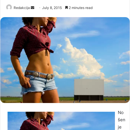
Redakcija
S
July 8, 2015
2 minutes read
e
n
d
a
n
e
m
a
i
l
No
šen
je