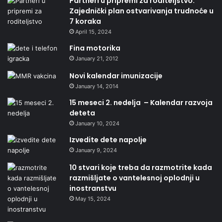
Partneri u pripremi za roditeljstvo:
Zajednički plan ostvarivanja trudnoće u
7 koraka
April 15, 2024
Fina motorika
January 21, 2012
Novi kalendar imunizacije
January 14, 2014
15 meseci 2. nedelja – Kalendar razvoja
deteta
January 10, 2024
Izvedite dete napolje
January 9, 2024
10 stvari koje treba da razmotrite kada
razmišljate o vantelesnoj oplodnji u
inostranstvu
May 15, 2024