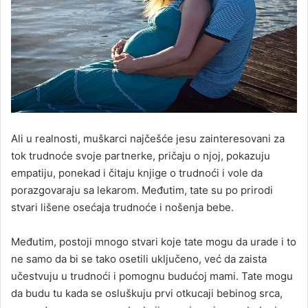
Ali u realnosti, muškarci najčešće jesu zainteresovani za
tok trudnoće svoje partnerke, pričaju o njoj, pokazuju
empatiju, ponekad i čitaju knjige o trudnoći i vole da
porazgovaraju sa lekarom. Međutim, tate su po prirodi
stvari lišene osećaja trudnoće i nošenja bebe.
Međutim, postoji mnogo stvari koje tate mogu da urade i to
ne samo da bi se tako osetili uključeno, već da zaista
učestvuju u trudnoći i pomognu budućoj mami. Tate mogu
da budu tu kada se osluškuju prvi otkucaji bebinog srca,