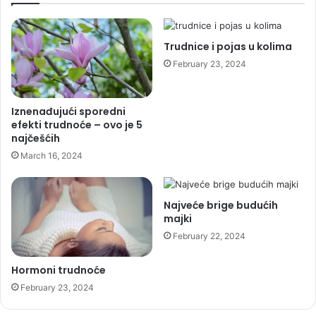
ć
H
e
i
v
d
Trudnice i pojas u kolima
a
r
February 23, 2024
m
o
p
c
r
e
Iznenađujući sporedni
i
f
efekti trudnoće – ovo je 5
j
a
najčešćih
a
l
March 16, 2024
t
u
i
s
i
Najveće brige budućih
s
majki
p
i
February 22, 2024
n
a
Hormoni trudnoće
b
February 23, 2024
i
f