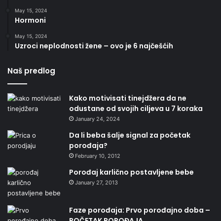
May 15, 2024
Hormoni
May 15, 2024
Uzroci neplodnosti žene – ovo je 6 najčešćih
Naš predlog
Kako motivisati tinejdžera da ne
odustane od svojih ciljeva u 7 koraka
January 24, 2024
Da li beba šalje signal za početak
porođaja?
February 10, 2012
Porođaj karlično postavljene bebe
January 27, 2013
Faze porođaja: Prvo porođajno doba –
POČETAK POROĐAJA