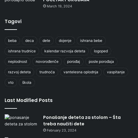
March 19, 2024
Tagovi
beba
deca
dete
dojenje
ishrana bebe
ishrana trudnice
kalendar razvoja deteta
logoped
neplodnost
novorođenče
porođaj
posle porođaja
razvoj deteta
trudnoća
vantelesna oplodnja
vaspitanje
vto
škola
Last Modified Posts
Ponašanje deteta za stolom – Šta
treba naučiti dete
February 23, 2024