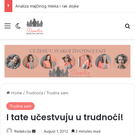
Kokteli za trudnice: 4 predloga koktela koje trudnica sme da pije
Menu
Switch skin
P
Home
/
Trudnoća
/
Trudna sam
Trudna sam
I tate učestvuju u trudnoći!
Redakcija
S
August 1, 2012
3 minutes read