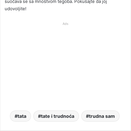
suočava se sa mnoštvom tegoba. Pokušajte da joj
udovoljite!
Ads
tata
tate i trudnoća
trudna sam