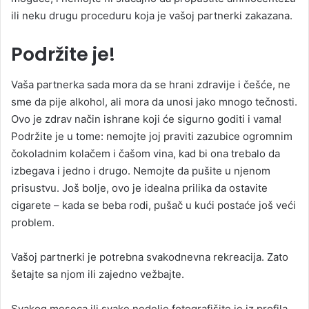
ili neku drugu proceduru koja je vašoj partnerki zakazana.
Podržite je!
Vaša partnerka sada mora da se hrani zdravije i češće, ne
sme da pije alkohol, ali mora da unosi jako mnogo tečnosti.
Ovo je zdrav način ishrane koji će sigurno goditi i vama!
Podržite je u tome: nemojte joj praviti zazubice ogromnim
čokoladnim kolačem i čašom vina, kad bi ona trebalo da
izbegava i jedno i drugo. Nemojte da pušite u njenom
prisustvu. Još bolje, ovo je idealna prilika da ostavite
cigarete – kada se beba rodi, pušač u kući postaće još veći
problem.
Vašoj partnerki je potrebna svakodnevna rekreacija. Zato
šetajte sa njom ili zajedno vežbajte.
Svakog meseca ili svake nedelje fotografišite je iz profila,