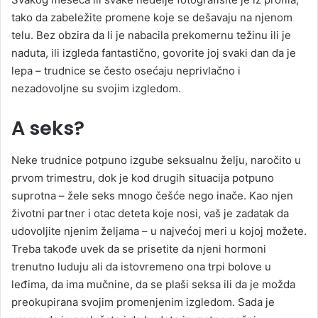
tako da zabeležite promene koje se dešavaju na njenom
telu. Bez obzira da li je nabacila prekomernu težinu ili je
naduta, ili izgleda fantastično, govorite joj svaki dan da je
lepa – trudnice se često osećaju neprivlačno i
nezadovoljne su svojim izgledom.
A seks?
Neke trudnice potpuno izgube seksualnu želju, naročito u
prvom trimestru, dok je kod drugih situacija potpuno
suprotna – žele seks mnogo češće nego inače. Kao njen
životni partner i otac deteta koje nosi, vaš je zadatak da
udovoljite njenim željama – u najvećoj meri u kojoj možete.
Treba takođe uvek da se prisetite da njeni hormoni
trenutno luduju ali da istovremeno ona trpi bolove u
leđima, da ima mučnine, da se plaši seksa ili da je možda
preokupirana svojim promenjenim izgledom. Sada je