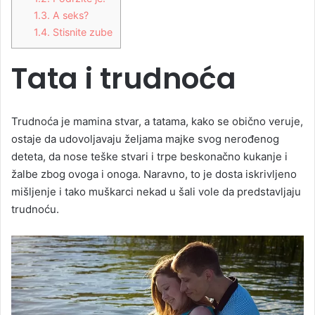
1.3.
A seks?
1.4.
Stisnite zube
Tata i trudnoća
Trudnoća je mamina stvar, a tatama, kako se obično veruje,
ostaje da udovoljavaju željama majke svog nerođenog
deteta, da nose teške stvari i trpe beskonačno kukanje i
žalbe zbog ovoga i onoga. Naravno, to je dosta iskrivljeno
mišljenje i tako muškarci nekad u šali vole da predstavljaju
trudnoću.