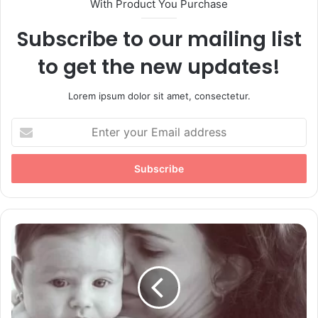
With Product You Purchase
Subscribe to our mailing list
to get the new updates!
Lorem ipsum dolor sit amet, consectetur.
E
n
t
e
r
y
o
u
S
r
a
E
v
m
e
a
t
i
i