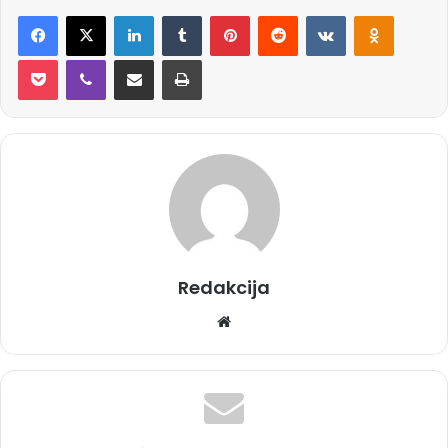
Facebook
X
LinkedIn
Tumblr
Pinterest
Reddit
VKontakte
Odnoklassniki
Pocket
Viber
Share via Email
Print
Redakcija
We
bsi
te