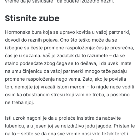
vreme da je saslušate i da budete izuzetno nežni.
Stisnite zube
Hormonska bura koja se upravo kovitla u vašoj partnerki,
dovodi do raznih pojava. Ono što teško može da se
izbegne su česte promene raspoloženja: čas je presrećna,
čas je u suzama. Vaš je zadatak da to razumete – da se
stalno podsećate zbog čega se to dešava, i da uvek imate
na umu činjenicu da vašoj partnerki mnogo teže padaju
promene raspoloženja nego vama. Zato, ako je povisila
ton, nemojte joj vraćati istom merom – to nigde neće voditi
osim ka obostranom stresu koji vam ne treba, a posebno
ne treba njoj.
Isti uzrok nagoni je da u proleće insistira da nabavite
lubenicu, a u jesen joj se neizdrživo jedu jagode. Pristanite
na to – setite se da ona sve vreme nosi vrlo težak teret i