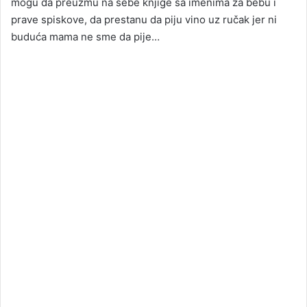
mogu da preuzmu na sebe knjige sa imenima za bebu i
prave spiskove, da prestanu da piju vino uz ručak jer ni
buduća mama ne sme da pije…