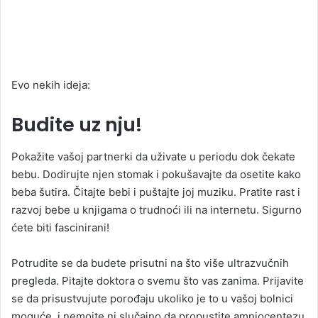
Evo nekih ideja:
Budite uz nju!
Pokažite vašoj partnerki da uživate u periodu dok čekate
bebu. Dodirujte njen stomak i pokušavajte da osetite kako
beba šutira. Čitajte bebi i puštajte joj muziku. Pratite rast i
razvoj bebe u knjigama o trudnoći ili na internetu. Sigurno
ćete biti fascinirani!
Potrudite se da budete prisutni na što više ultrazvučnih
pregleda. Pitajte doktora o svemu što vas zanima. Prijavite
se da prisustvujute porođaju ukoliko je to u vašoj bolnici
moguće, i nemojte ni slučajno da propustite amniocentezu